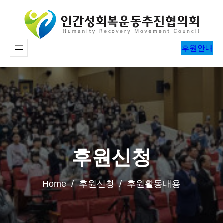
콘
텐
츠
후원안내
로
바
로
가
기
후원신청
Home / 후원신청 / 후원활동내용