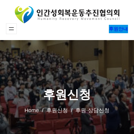
콘
텐
츠
후원안내
로
바
로
가
기
후원신청
Home / 후원신청 / 후원·상담신청