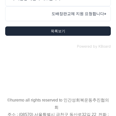
도배장판교체 지원 요청합니다
»
목록보기
Powered by KBoard
©huremo all rights reserved to 인간성회복운동추진협의
회
주소 : (08570) 서울특별시 금천구 독산로32길 22 전화 :