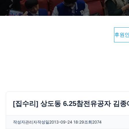
후원
[집수리] 상도동 6.25참전유공자 김종
작성자
관리자
작성일
2013-09-24 18:29
조회
2074