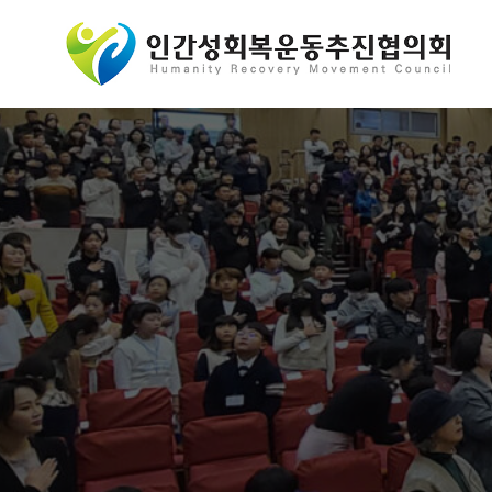
콘
텐
츠
로
바
로
가
기