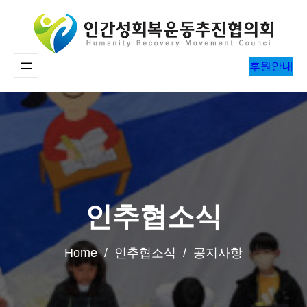
콘
텐
츠
후원안내
로
바
로
가
기
인추협소식
Home / 인추협소식 / 공지사항