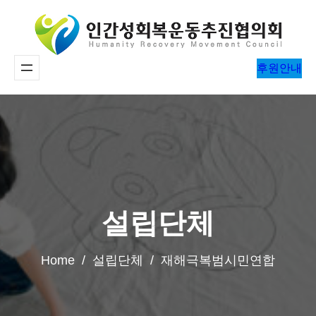
콘
텐
츠
후원안내
로
바
로
가
기
설립단체
Home / 설립단체 / 재해극복범시민연합