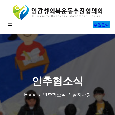
콘
텐
츠
후원안내
로
바
로
가
기
인추협소식
Home / 인추협소식 / 공지사항