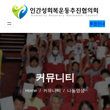
콘
텐
츠
후원안내
로
바
로
가
기
커뮤니티
Home / 커뮤니티 / 나눔영상